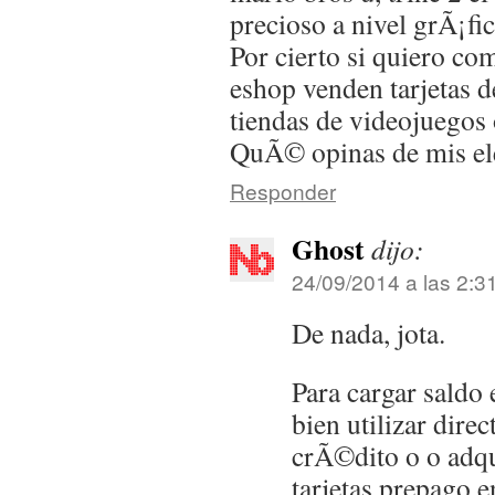
precioso a nivel grÃ¡fic
Por cierto si quiero co
eshop venden tarjetas d
tiendas de videojuegos
QuÃ© opinas de mis ele
Responder
Ghost
dijo:
24/09/2014 a las 2:3
De nada, jota.
Para cargar saldo
bien utilizar dire
crÃ©dito o o adqu
tarjetas prepago e