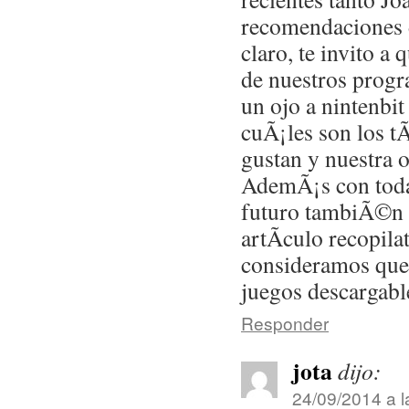
recomendaciones 
claro, te invito a
de nuestros progr
un ojo a nintenbit
cuÃ¡les son los t
gustan y nuestra o
AdemÃ¡s con toda
futuro tambiÃ©n 
artÃ­culo recopila
consideramos que
juegos descargabl
Responder
jota
dijo:
24/09/2014 a l