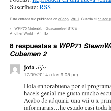
Suscríbete:
RSS
Esta entrada fue publicada en
eShop
,
Wii U
. Guarda el
enlace 
←
WPP70 Nintenbit – Guacamelee! STCE –
Another World – Armillo
8 respuestas a
WPP71 SteamWo
Cubemen 2
jota
dijo:
17/09/2014 a las 9:05 pm
Hola enhorabuena por el programa
haceis genial me gusta mucho escu
Acabo de adquirir una wii u x prim
informarais…he estado casi toda la