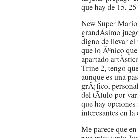
que hay de 15, 25
New Super Mario 
grandÃ­simo jueg
digno de llevar e
que lo Ãºnico que 
apartado artÃ­stic
Trine 2, tengo qu
aunque es una pas
grÃ¡fico, persona
del tÃ­tulo por va
que hay opcione
interesantes en la
Me parece que en
recientes tanto Jo