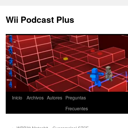
Wii Podcast Plus
Saltar
Inicio
Archivos
Autores
Preguntas
al
Frecuentes
contenido
←
WPP70 Nintenbit – Guacamelee! STCE –