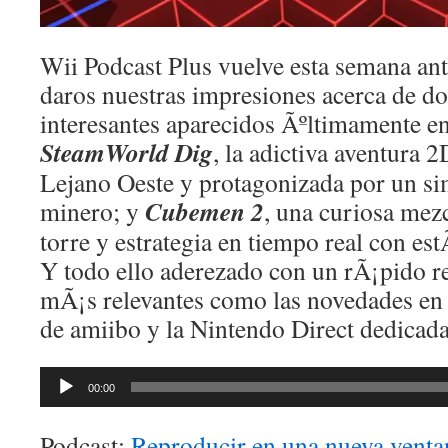
Wii Podcast Plus vuelve esta semana ant
daros nuestras impresiones acerca de do
interesantes aparecidos Ãºltimamente e
SteamWorld Dig
, la adictiva aventura 
Lejano Oeste y protagonizada por un s
Cubemen 2
minero; y
, una curiosa mezc
torre y estrategia en tiempo real con es
Y todo ello aderezado con un rÃ¡pido re
mÃ¡s relevantes como las novedades en 
de amiibo y la Nintendo Direct dedicada
Reproductor
00:00
de
audio
Podcast:
Reproducir en una nueva venta