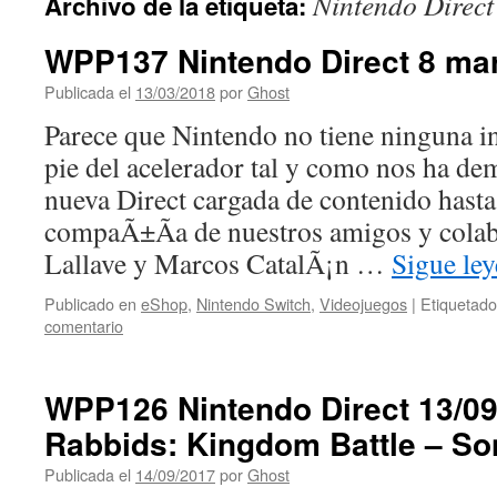
Nintendo Direct
Archivo de la etiqueta:
WPP137 Nintendo Direct 8 ma
Publicada el
13/03/2018
por
Ghost
Parece que Nintendo no tiene ninguna in
pie del acelerador tal y como nos ha d
nueva Direct cargada de contenido hasta
compaÃ±Ã­a de nuestros amigos y cola
Lallave y Marcos CatalÃ¡n …
Sigue le
Publicado en
eShop
,
Nintendo Switch
,
Videojuegos
|
Etiquetado
comentario
WPP126 Nintendo Direct 13/09
Rabbids: Kingdom Battle – So
Publicada el
14/09/2017
por
Ghost