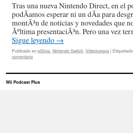
Tras una nueva Nintendo Direct, en el p
podÃ­amos esperar ni un dÃ­a para desgr
montÃ³n de noticias y novedades que no
Ãºltima presentaciÃ³n. Pero una vez te
Sigue leyendo
→
Publicado en
eShop
,
Nintendo Switch
,
Videojuegos
|
Etiquetado
comentario
Wii Podcast Plus