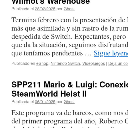
Wilmot’s Warehouse
Publicada el
28/02/2025
por
Ghost
Termina febrero con la presentación de
más que asimilada y sin rastro de la ru
despedida de Switch. Expectantes, pero 
que da la situación, seguimos disfrutand
que teníamos pendientes …
Sigue leye
Publicado en
eShop
,
Nintendo Switch
,
Videojuegos
|
Deja un co
SPP211 Mario & Luigi: Conexió
SteamWorld Heist II
Publicada el
06/01/2025
por
Ghost
Este programa va de barcos, como nos d
del primer programa del año, Roberto 