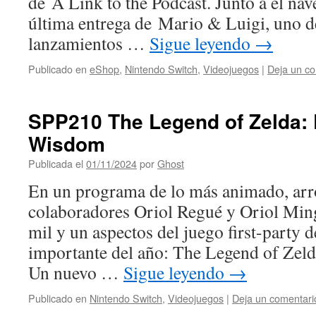
de A Link to the Podcast. Junto a él na
última entrega de Mario & Luigi, uno d
lanzamientos …
Sigue leyendo
→
Publicado en
eShop
,
Nintendo Switch
,
Videojuegos
|
Deja un co
SPP210 The Legend of Zelda: 
Wisdom
Publicada el
01/11/2024
por
Ghost
En un programa de lo más animado, arr
colaboradores Oriol Regué y Oriol Min
mil y un aspectos del juego first-party
importante del año: The Legend of Zel
Un nuevo …
Sigue leyendo
→
Publicado en
Nintendo Switch
,
Videojuegos
|
Deja un comentari